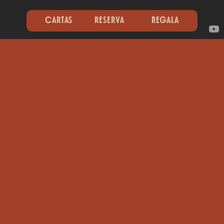
CARTAS
RESERVA
REGALA
¡Descubre Nuestras
Opciones!
Elige entre una gran variedad de platos, desde
nuestra
pasta fresca con carne madurada
,
hasta la
pizza napolitana cocida en horno de